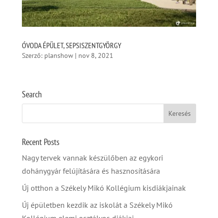
ÓVODA ÉPÜLET, SEPSISZENTGYÖRGY
Szerző:
planshow
|
nov 8, 2021
Search
Recent Posts
Nagy tervek vannak készülőben az egykori
dohánygyár felújítására és hasznosítására
Új otthon a Székely Mikó Kollégium kisdiákjainak
Új épületben kezdik az iskolát a Székely Mikó
Kollégium elemi osztályos diákjai