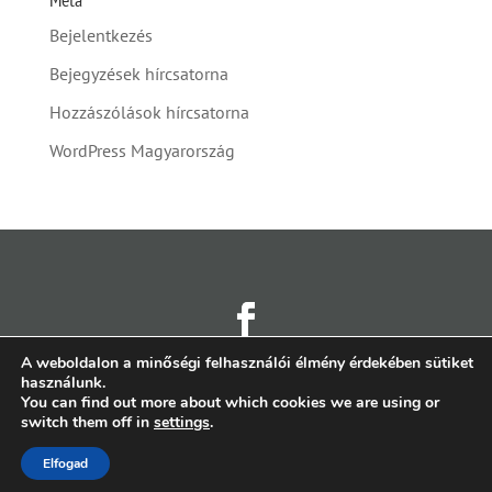
Bejelentkezés
Bejegyzések hírcsatorna
Hozzászólások hírcsatorna
WordPress Magyarország
A weboldalon a minőségi felhasználói élmény érdekében sütiket
2011 – 2026 © planshow.ro
használunk.
You can find out more about which cookies we are using or
switch them off in
settings
.
Elfogad
Created & Hosted by
SafeBiz Solutions