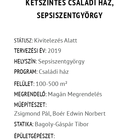
KÉTSZINTES CSALÁDI HÁZ,
SEPSISZENTGYÖRGY
Kivitelezés Alatt
STÁTUSZ: 
TERVEZÉSI ÉV: 
2019
HELYSZÍN: 
Sepsiszentgyörgy
PROGRAM: 
Családi ház
FELÜLET: 
100-500 m²
MEGRENDELŐ: 
Magán Megrendelés
MŰÉPÍTÉSZET: 
Zsigmond Pál, Boér Edwin Norbert
STATIKA: 
Bagoly-Gáspár Tibor
ÉPÜLETGÉPÉSZET: 