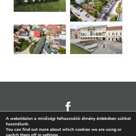
A weboldalon a minőségi felhasználói élmény érdekében sütiket
2011 – 2026 © planshow.ro
használunk.
You can find out more about which cookies we are using or
switch them off in
settings
.