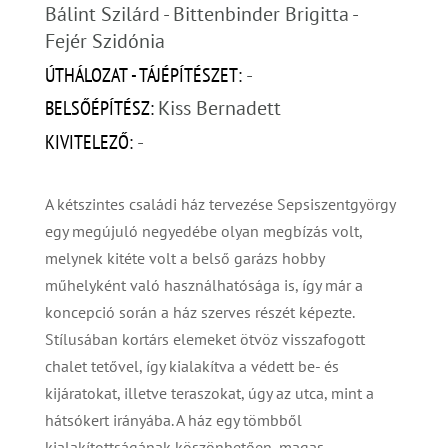
Bálint Szilárd - Bittenbinder Brigitta - 
Fejér Szidónia
ÚTHÁLOZAT - TÁJÉPÍTÉSZET: 
-
BELSŐÉPÍTÉSZ: 
Kiss Bernadett
KIVITELEZŐ: 
-
A kétszintes családi ház tervezése Sepsiszentgyörgy
egy megújuló negyedébe olyan megbízás volt,
melynek kitéte volt a belső garázs hobby
műhelyként való használhatósága is, így már a
koncepció során a ház szerves részét képezte.
Stílusában kortárs elemeket ötvöz visszafogott
chalet tetővel, így kialakítva a védett be- és
kijáratokat, illetve teraszokat, úgy az utca, mint a
hátsókert irányába. A ház egy tömbből
kialakítottságának köszönhetően, magas